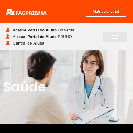
Matricule-se já!
Acesse
Portal do Aluno
Universa
Acesse
Portal do Aluno
EDUNO
Central de
Ajuda
Pós-Graduação
Disciplinas Isoladas
Saúde