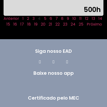
500h
Anterior
1
2
3
4
5
6
7
8
9
10
11
12
13
14
15
16
17
18
19
20
21
22
23
24
25
Próximo
Siga nosso EAD
Baixe nosso app
Certificado pelo MEC