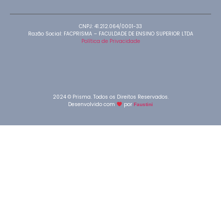
CNPJ: 41.212.064/0001-33
Razão Social: FACPRISMA – FACULDADE DE ENSINO SUPERIOR LTDA
Política de Privacidade
2024 © Prisma. Todos os Direitos Reservados.
Desenvolvido com
por
Faustini