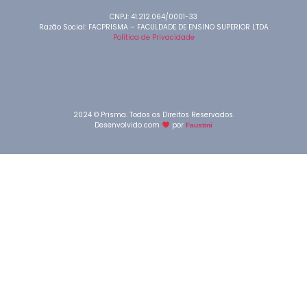
CNPJ: 41.212.064/0001-33
Razão Social: FACPRISMA – FACULDADE DE ENSINO SUPERIOR LTDA
Política de Privacidade
2024 © Prisma. Todos os Direitos Reservados.
Desenvolvido com
por
Faustini