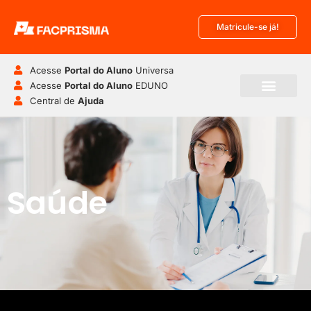
Matricule-se já!
Acesse
Portal do Aluno
Universa
Acesse
Portal do Aluno
EDUNO
Central de
Ajuda
Pós-Graduação
Disciplinas Isoladas
Saúde