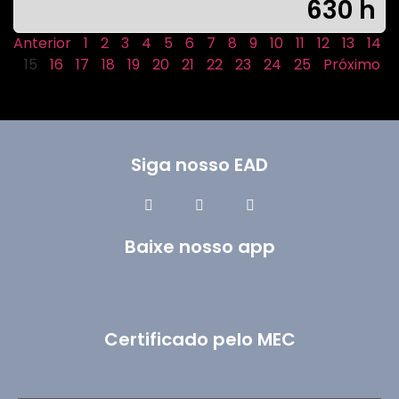
630 h
Anterior
1
2
3
4
5
6
7
8
9
10
11
12
13
14
15
16
17
18
19
20
21
22
23
24
25
Próximo
Siga nosso EAD
Baixe nosso app
Certificado pelo MEC