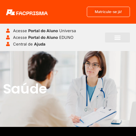
Matricule-se já!
Acesse
Portal do Aluno
Universa
Acesse
Portal do Aluno
EDUNO
Central de
Ajuda
Pós-Graduação
Disciplinas Isoladas
Saúde