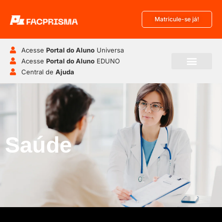
Matricule-se já!
Acesse
Portal do Aluno
Universa
Acesse
Portal do Aluno
EDUNO
Central de
Ajuda
Pós-Graduação
Disciplinas Isoladas
Saúde