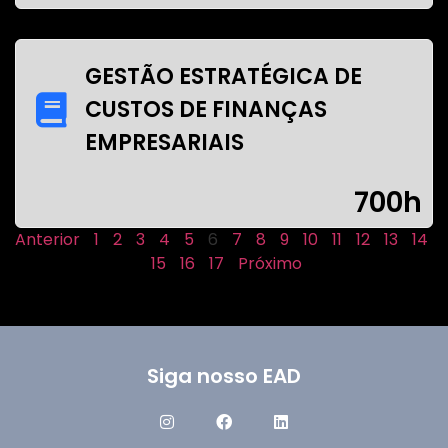
GESTÃO ESTRATÉGICA DE
CUSTOS DE FINANÇAS
EMPRESARIAIS
700h
Anterior
1
2
3
4
5
6
7
8
9
10
11
12
13
14
15
16
17
Próximo
Siga nosso EAD