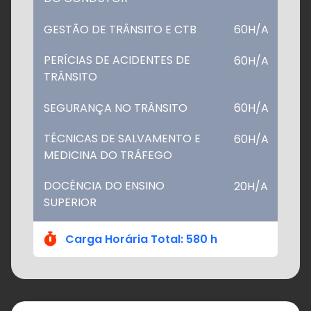
GESTÃO DE TRÂNSITO E CTB
60H/A
PERÍCIAS DE ACIDENTES DE
60H/A
TRÂNSITO
SEGURANÇA NO TRÂNSITO
60H/A
TÉCNICAS DE SALVAMENTO E
60H/A
MEDICINA DO TRÁFEGO
DOCÊNCIA DO ENSINO
20H/A
SUPERIOR
Carga Horária Total: 580 h