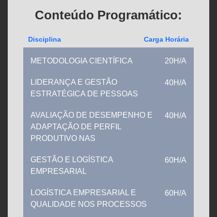
Conteúdo Programático:
Disciplina
Carga Horária
METODOLOGIA CIENTÍFICA
20H/A
LIDERANÇA E GESTÃO
40H/A
ESTRATÉGICA DE PESSOAS
AVALIAÇÃO DE DESEMPENHO E
40H/A
ADAPTAÇÃO DE PERFIL
PRODUTIVO NAS
GESTÃO E LOGÍSTICA
60H/A
EMPRESARIAL
LOGÍSTICA EMPRESARIAL E
60H/A
QUALIDADE NOS PROCESSOS