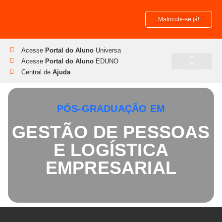
Matricule-se já!
Acesse
Portal do Aluno
Universa
Acesse
Portal do Aluno
EDUNO
Central de
Ajuda
Pós-Graduação
Disciplinas Isoladas
PÓS-GRADUAÇÃO EM
GESTÃO DE PESSOAS
E LOGÍSTICA
EMPRESARIAL