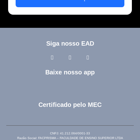
Siga nosso EAD
Baixe nosso app
Certificado pelo MEC
CNPJ: 41.212.064/0001-33
Razão Social: FACPRISMA – FACULDADE DE ENSINO SUPERIOR LTDA