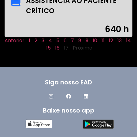
ASSISTÊNCIA AO PACIENTE
CRÍTICO
640 h
Anterior
1
2
3
4
5
6
7
8
9
10
11
12
13
14
15
16
17
Próximo
Siga nosso EAD
Baixe nosso app