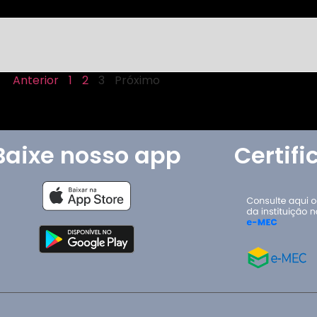
Anterior
1
2
3
Próximo
Baixe nosso app
Certif