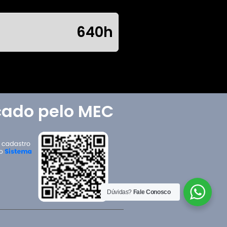
640h
icado pelo MEC
Dúvidas?
Fale Conosco