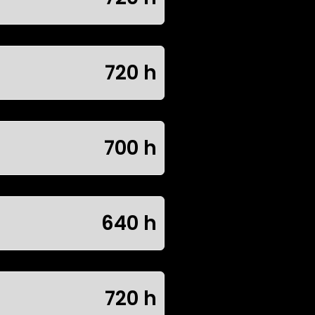
720 h
700 h
640 h
720 h