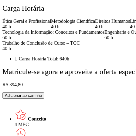
Carga Horária
Ética Geral e Profissional
Metodologia Científica
Direitos Humanos
Lín
40 h
40 h
40 h
40
Tecnologia da Informação: Conceitos e Fundamentos
Engenharia e Qu
60 h
60 h
Trabalho de Conclusão de Curso – TCC
40 h
Carga Horária Total: 640h
Matricule-se agora e aproveite a oferta espec
R$
394,80
SISTEMA
Adicionar ao carrinho
DE
INFORMAÇÃO
quantidade
Conceito
4 MEC