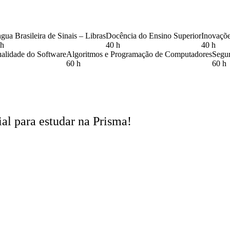
gua Brasileira de Sinais – Libras
Docência do Ensino Superior
Inovaçõe
 h
40 h
40 h
alidade do Software
Algoritmos e Programação de Computadores
Segur
60 h
60 h
ial para estudar na Prisma!