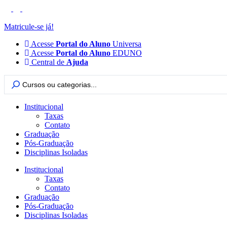
Ir
para
o
Matricule-se já!
conteúdo
Acesse
Portal do Aluno
Universa
Acesse
Portal do Aluno
EDUNO
Central de
Ajuda
Pesquisar
...
Institucional
Taxas
Contato
Graduação
Pós-Graduação
Disciplinas Isoladas
Institucional
Taxas
Contato
Graduação
Pós-Graduação
Disciplinas Isoladas