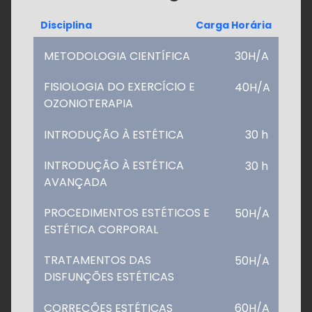
Disciplina
Carga Horária
METODOLOGIA CIENTÍFICA
30H/A
FISIOLOGIA DO EXERCÍCIO E
40H/A
OZONIOTERAPIA
INTRODUÇÃO À ESTÉTICA
30 h
INTRODUÇÃO À ESTÉTICA
30 h
AVANÇADA
PROCEDIMENTOS ESTÉTICOS E
50H/A
ESTÉTICA CORPORAL
TRATAMENTOS DAS
50H/A
DISFUNÇÕES ESTÉTICAS
CORREÇÕES ESTÉTICAS
60H/A