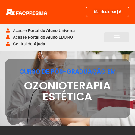
Matricule-se já!
Acesse
Portal do Aluno
Universa
Acesse
Portal do Aluno
EDUNO
Central de
Ajuda
CURSO DE PÓS-GRADUAÇÃO EM
OZONIOTERAPIA
ESTÉTICA