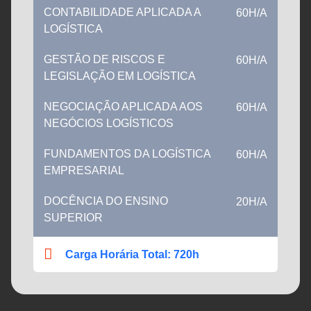
CONTABILIDADE APLICADA A
60H/A
LOGÍSTICA
GESTÃO DE RISCOS E
60H/A
LEGISLAÇÃO EM LOGÍSTICA
NEGOCIAÇÃO APLICADA AOS
60H/A
NEGÓCIOS LOGÍSTICOS
FUNDAMENTOS DA LOGÍSTICA
60H/A
EMPRESARIAL
DOCÊNCIA DO ENSINO
20H/A
SUPERIOR
Carga Horária Total: 720h