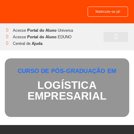
Matricule-se já!
Acesse
Portal do Aluno
Universa
Acesse
Portal do Aluno
EDUNO
Central de
Ajuda
Pós-Graduação
Disciplinas Isoladas
CURSO DE PÓS-GRADUAÇÃO EM
LOGÍSTICA
EMPRESARIAL