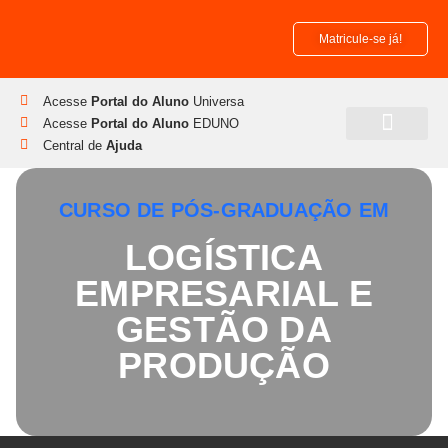
Matricule-se já!
Acesse
Portal do Aluno
Universa
Acesse
Portal do Aluno
EDUNO
Central de
Ajuda
Pós-Graduação
Disciplinas Isoladas
CURSO DE PÓS-GRADUAÇÃO EM
LOGÍSTICA
EMPRESARIAL E
GESTÃO DA
PRODUÇÃO