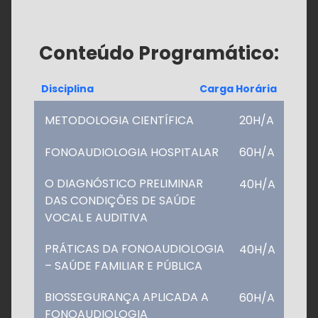
Conteúdo Programático:
Disciplina
Carga Horária
METODOLOGIA CIENTÍFICA
20H/A
FONOAUDIOLOGIA HOSPITALAR
60H/A
O DIAGNÓSTICO PRELIMINAR
40H/A
DAS CONDIÇÕES DE SAÚDE
VOCAL E AUDITIVA
PRÁTICAS DA FONOAUDIOLOGIA
40H/A
– SAÚDE FAMILIAR E PÚBLICA
BIOSSEGURANÇA APLICADA A
60H/A
FONOAUDIOLOGIA