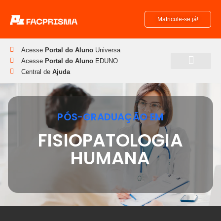
Matricule-se já!
Acesse
Portal do Aluno
Universa
Acesse
Portal do Aluno
EDUNO
Central de
Ajuda
Pós-Graduação
Disciplinas Isoladas
PÓS-GRADUAÇÃO EM
FISIOPATOLOGIA
HUMANA