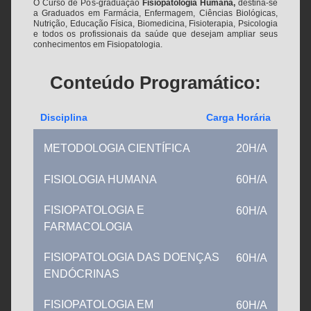
O Curso de Pós-graduação
Fisiopatologia Humana,
destina-se
a Graduados em Farmácia, Enfermagem, Ciências Biológicas,
Nutrição, Educação Física, Biomedicina, Fisioterapia, Psicologia
e todos os profissionais da saúde que desejam ampliar seus
conhecimentos em Fisiopatologia.
Conteúdo Programático:
Disciplina
Carga Horária
METODOLOGIA CIENTÍFICA
20H/A
FISIOLOGIA HUMANA
60H/A
FISIOPATOLOGIA E
60H/A
FARMACOLOGIA
FISIOPATOLOGIA DAS DOENÇAS
60H/A
ENDÓCRINAS
FISIOPATOLOGIA EM
60H/A