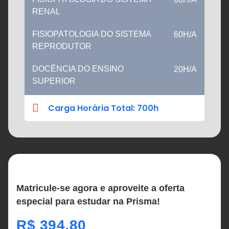
RENAL
FISIOPATOLOGIA DO SISTEMA
60H/A
REPRODUTOR
DOCÊNCIA DO ENSINO
20H/A
SUPERIOR
Carga Horária Total: 700h
Matricule-se agora e aproveite a oferta
especial para estudar na Prisma!
R$
394,80