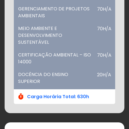
GERENCIAMENTO DE PROJETOS
70H/A
AMBIENTAIS
MEIO AMBIENTE E
70H/A
DESENVOLVIMENTO
SUSTENTÁVEL
CERTIFICAÇÃO AMBIENTAL – ISO
70H/A
14000
DOCÊNCIA DO ENSINO
20H/A
SUPERIOR
Carga Horária Total: 630h