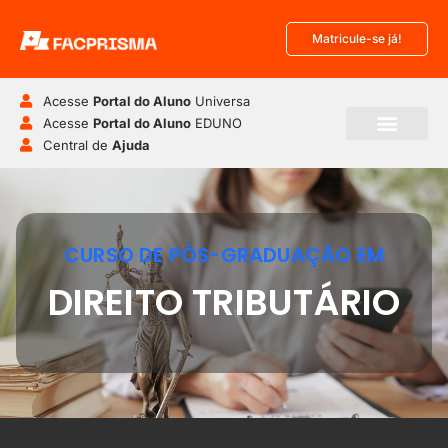
Matricule-se já!
Acesse
Portal do Aluno
Universa
Acesse
Portal do Aluno
EDUNO
Central de
Ajuda
Pós-Graduação
Disciplinas Isoladas
CURSO DE PÓS-GRADUAÇÃO EM
DIREITO TRIBUTÁRIO