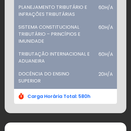
PLANEJAMENTO TRIBUTÁRIO E
60H/A
INFRAÇÕES TRIBUTÁRIAS
SISTEMA CONSTITUCIONAL
60H/A
TRIBUTÁRIO – PRINCÍPIOS E
IMUNIDADE
TRIBUTAÇÃO INTERNACIONAL E
60H/A
ADUANEIRA
DOCÊNCIA DO ENSINO
20H/A
SUPERIOR
Carga Horária Total: 580h