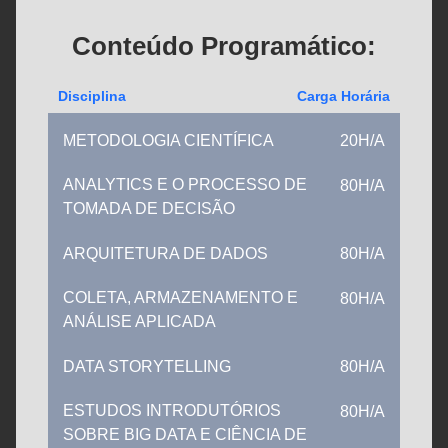
Conteúdo Programático:
Disciplina
Carga Horária
METODOLOGIA CIENTÍFICA
20H/A
ANALYTICS E O PROCESSO DE
80H/A
TOMADA DE DECISÃO
ARQUITETURA DE DADOS
80H/A
COLETA, ARMAZENAMENTO E
80H/A
ANÁLISE APLICADA
DATA STORYTELLING
80H/A
ESTUDOS INTRODUTÓRIOS
80H/A
SOBRE BIG DATA E CIÊNCIA DE