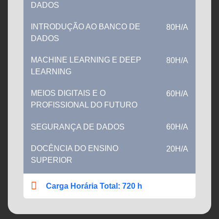
DADOS
INTRODUÇÃO AO BANCO DE
80H/A
DADOS
MACHINE LEARNING E DEEP
80H/A
LEARNING
MEIOS DIGITAIS E O
60H/A
PROFISSIONAL DO FUTURO
SEGURANÇA DE DADOS
60H/A
DOCÊNCIA DO ENSINO
20H/A
SUPERIOR
Carga Horária Total: 720 h