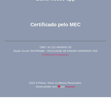
Certificado pelo MEC
CNPJ: 41.212.064/0001-33
Razão Social: FACPRISMA – FACULDADE DE ENSINO SUPERIOR LTDA
Política de Privacidade
2024 © Prisma. Todos os Direitos Reservados.
Desenvolvido com
por
Faustini