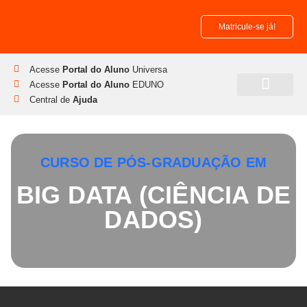
Matricule-se já!
Acesse
Portal do Aluno
Universa
Acesse
Portal do Aluno
EDUNO
Central de
Ajuda
Pós-Graduação
Disciplinas Isoladas
CURSO DE PÓS-GRADUAÇÃO EM
BIG DATA (CIÊNCIA DE
DADOS)